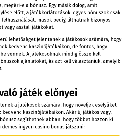
, megéri-e a bónusz. Egy másik dolog, amit
ylése előtt, a játékkorlátozások, egyes bónuszok csak
 felhasználását, mások pedig tilthatnak bizonyos
t vagy asztali játékokat.
rű lehetőséget jelentenek a játékosok számára, hogy
enek kedvenc kaszinójátékaikon, de fontos, hogy
nybe vennék. A játékosoknak mindig össze kell
nuszok ajánlatokat, és azt kell választaniuk, amelyik
t.
való játék előnyei
ntenek a játékosok számára, hogy növeljék esélyüket
kedvenc kaszinójátékaikon. Akár új játékos vagy,
ó bónusz segíthetnek abban, hogy többet hozzon ki
érdemes ingyen casino bonus játszani: