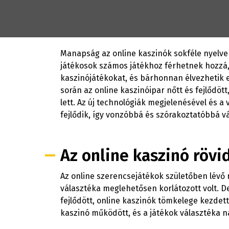
Manapság az online kaszinók sokféle nyelv
játékosok számos játékhoz férhetnek hozzá, 
kaszinójátékokat, és bárhonnan élvezhetik e
során az online kaszinóipar nőtt és fejlődöt
lett. Az új technológiák megjelenésével és a
fejlődik, így vonzóbbá és szórakoztatóbbá vá
Az online kaszinó rövi
Az online szerencsejátékok születőben lévő 
választéka meglehetősen korlátozott volt. De
fejlődött, online kaszinók tömkelege kezdett
kaszinó működött, és a játékok választéka n