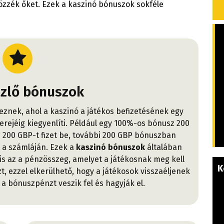
özzék őket. Ezek a kaszinó bónuszok sokféle
özlő bónuszok
znek, ahol a kaszinó a játékos befizetésének egy
erejéig kiegyenlíti. Például egy 100%-os bónusz 200
os 200 GBP-t fizet be, további 200 GBP bónuszban
t a számláján. Ezek a
kaszinó bónuszok
általában
is az a pénzösszeg, amelyet a játékosnak meg kell
K
t, ezzel elkerülhető, hogy a játékosok visszaéljenek
a bónuszpénzt veszik fel és hagyják el.