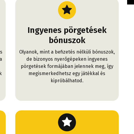
Ingyenes pörgetések
bónuszok
es
Olyanok, mint a befizetés nélküli bónuszok,
a
de bizonyos nyerőgépeken ingyenes
pörgetések formájában jelennek meg, így
k
megismerkedhetsz egy játékkal és
kipróbálhatod.